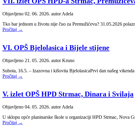
VII. izlet OPŠ HPD-a Strmac, Premužićeva
Objavljeno 02. 06. 2026. autor
Adela
Tko bar jednom u životu nije čuo za Premužićevu? 31.05.2026 polaznic
Pročitaj →
VI. OPŠ Bjelolasica i Bijele stijene
Objavljeno 21. 05. 2026. autor
Kruno
Subota, 16.5. – Izazovna i kišovita BjelolasicaPrvi dan našeg viken
Pročitaj →
V. izlet OPŠ HPD Strmac, Dinara i Svilaja
Objavljeno 04. 05. 2026. autor
Adela
U sklopu opće planinarske škole u organizaciji HPD Strmac, Nova Gra
Pročitaj →