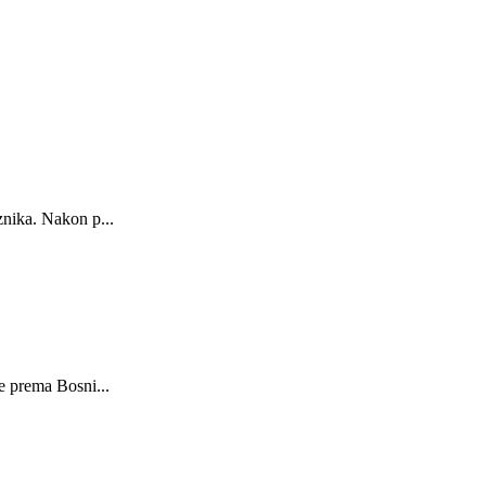
znika. Nakon p...
e prema Bosni...