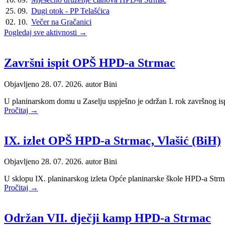
25. 09.
Dugi otok - PP Telašćica
02. 10.
Večer na Gračanici
Pogledaj sve aktivnosti →
Završni ispit OPŠ HPD-a Strmac
Objavljeno 28. 07. 2026. autor
Bini
U planinarskom domu u Zaselju uspješno je održan I. rok završnog is
Pročitaj →
IX. izlet OPŠ HPD-a Strmac, Vlašić (BiH)
Objavljeno 28. 07. 2026. autor
Bini
U sklopu IX. planinarskog izleta Opće planinarske škole HPD-a Strma
Pročitaj →
Održan VII. dječji kamp HPD-a Strmac