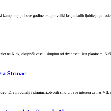
kamp, koji je i ove godine okupio veliki broj mladih ljubitelja prirode i
izlet na Klek, okupivši veselu skupinu od dvadeset i šest planinara. Naš
D-a Strmac
ditelji i planinari,otvorili smo prijave interesa za naš VII. dječ