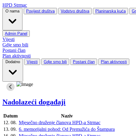
HPD Strmac
O nama
Povijest društva
Vodstvo društva
Planinarska kuća
Gr
Admin Panel
Vijesti
Gdje smo bili
Postani član
Plan aktivnosti
Dodatno
Vijesti
Gdje smo bili
Postani član
Plan aktivnosti
Nadolazeći događaji
Datum
Naziv
12. 08.
Mjesečno druženje članova HPD-a Strmac
13. 09.
6. memorijalni pohod: Od Premužića do Štampara
16. 09.
Mjesečno druženje članova HPD-a Strmac