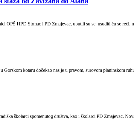
 staza od Zavižana do Alana
i OPŠ HPD Strmac i PD Zmajevac, uputili su se, usuditi ću se reći, na 
da u Gorskom kotaru dočekao nas je u pravom, surovom planinskom ruhu.
diška školarci spomenutog društva, kao i školarci PD Zmajevac, Novsk