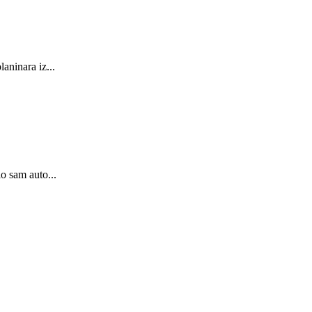
aninara iz...
o sam auto...