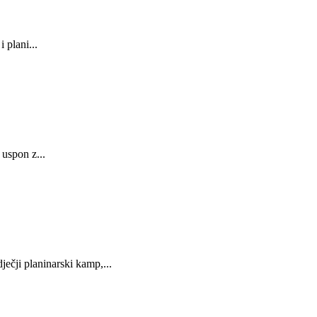
 plani...
 uspon z...
ji planinarski kamp,...