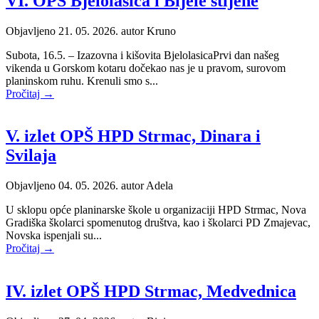
VI. OPŠ Bjelolasica i Bijele stijene
Objavljeno 21. 05. 2026. autor
Kruno
Subota, 16.5. – Izazovna i kišovita BjelolasicaPrvi dan našeg
vikenda u Gorskom kotaru dočekao nas je u pravom, surovom
planinskom ruhu. Krenuli smo s...
Pročitaj →
V. izlet OPŠ HPD Strmac, Dinara i
Svilaja
Objavljeno 04. 05. 2026. autor
Adela
U sklopu opće planinarske škole u organizaciji HPD Strmac, Nova
Gradiška školarci spomenutog društva, kao i školarci PD Zmajevac,
Novska ispenjali su...
Pročitaj →
IV. izlet OPŠ HPD Strmac, Medvednica