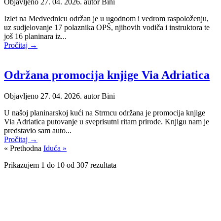
Objavljeno 27. 04. 2026. autor
Bini
Izlet na Medvednicu održan je u ugodnom i vedrom raspoloženju,
uz sudjelovanje 17 polaznika OPŠ, njihovih vodiča i instruktora te
još 16 planinara iz...
Pročitaj →
Održana promocija knjige Via Adriatica
Objavljeno 27. 04. 2026. autor
Bini
U našoj planinarskoj kući na Strmcu održana je promocija knjige
Via Adriatica putovanje u sveprisutni ritam prirode. Knjigu nam je
predstavio sam auto...
Pročitaj →
« Prethodna
Iduća »
Prikazujem
1
do
10
od
307
rezultata