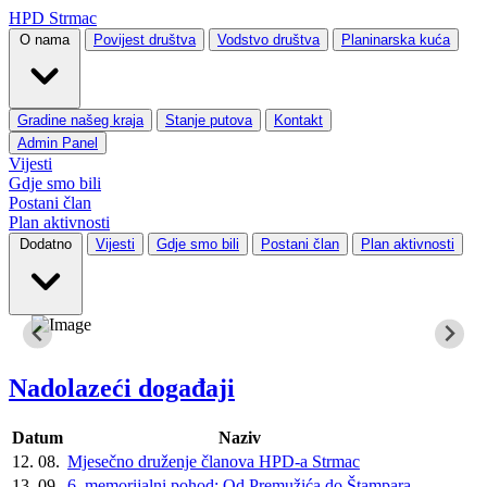
HPD Strmac
O nama
Povijest društva
Vodstvo društva
Planinarska kuća
Gradine našeg kraja
Stanje putova
Kontakt
Admin Panel
Vijesti
Gdje smo bili
Postani član
Plan aktivnosti
Dodatno
Vijesti
Gdje smo bili
Postani član
Plan aktivnosti
Nadolazeći događaji
Datum
Naziv
12. 08.
Mjesečno druženje članova HPD-a Strmac
13. 09.
6. memorijalni pohod: Od Premužića do Štampara