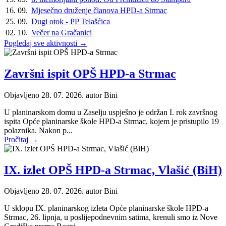
16. 09.
Mjesečno druženje članova HPD-a Strmac
25. 09.
Dugi otok - PP Telašćica
02. 10.
Večer na Gračanici
Pogledaj sve aktivnosti →
Završni ispit OPŠ HPD-a Strmac
Objavljeno 28. 07. 2026. autor
Bini
U planinarskom domu u Zaselju uspješno je održan I. rok završnog
ispita Opće planinarske škole HPD-a Strmac, kojem je pristupilo 19
polaznika. Nakon p...
Pročitaj →
IX. izlet OPŠ HPD-a Strmac, Vlašić (BiH)
Objavljeno 28. 07. 2026. autor
Bini
U sklopu IX. planinarskog izleta Opće planinarske škole HPD-a
Strmac, 26. lipnja, u poslijepodnevnim satima, krenuli smo iz Nove