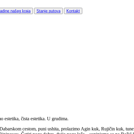
adine našeg kraja
Stanje putova
Kontakt
o estetika, čista estetika. U grudima.
 Dabarskom cestom, puni ushita, prolazimo Agin kuk, Rujičin kuk, tune