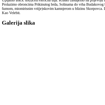
Upijamo Bačić do(l)cem eterična ulja. Kratko zastajemo na prijevoju 
Prolazimo obroncima Prikinutog brda, Solinama do vrha Budakovog brd
šumom, miomirisnim vri(je)skovim kamnjerom u blizinu Skorpovca. Do
Kao Velebit.
Galerija slika