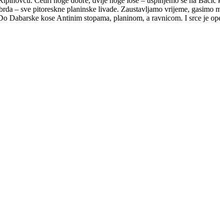
Ripinovcu. Četiri noge dobre, dvije noge loše – uspinjemo se na Bačić
a – sve pitoreskne planinske livade. Zaustavljamo vrijeme, gasimo mis
 Dabarske kose Antinim stopama, planinom, a ravnicom. I srce je ope