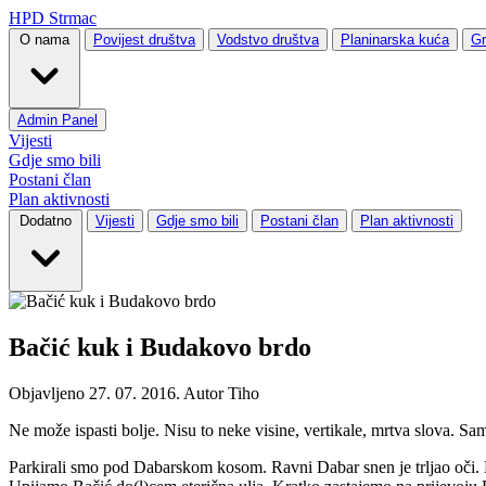
HPD Strmac
O nama
Povijest društva
Vodstvo društva
Planinarska kuća
Gr
Admin Panel
Vijesti
Gdje smo bili
Postani član
Plan aktivnosti
Dodatno
Vijesti
Gdje smo bili
Postani član
Plan aktivnosti
Bačić kuk i Budakovo brdo
Objavljeno 27. 07. 2016. Autor
Tiho
Ne može ispasti bolje. Nisu to neke visine, vertikale, mrtva slova. Sam
Parkirali smo pod Dabarskom kosom. Ravni Dabar snen je trljao oči.