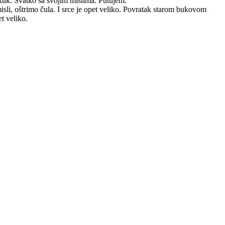
 kuk. Svatko sa svojim mislima. Putujem.
li, oštrimo čula. I srce je opet veliko. Povratak starom bukovom
t veliko.