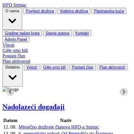
HPD Strmac
O nama
Povijest društva
Vodstvo društva
Planinarska kuća
Gradine našeg kraja
Stanje putova
Kontakt
Admin Panel
Vijesti
Gdje smo bili
Postani član
Plan aktivnosti
Dodatno
Vijesti
Gdje smo bili
Postani član
Plan aktivnosti
Nadolazeći događaji
Datum
Naziv
12. 08.
Mjesečno druženje članova HPD-a Strmac
13. 09.
6. memorijalni pohod: Od Premužića do Štampara