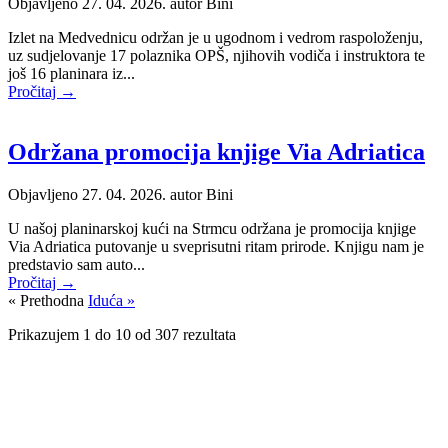
Objavljeno 27. 04. 2026. autor
Bini
Izlet na Medvednicu održan je u ugodnom i vedrom raspoloženju,
uz sudjelovanje 17 polaznika OPŠ, njihovih vodiča i instruktora te
još 16 planinara iz...
Pročitaj →
Održana promocija knjige Via Adriatica
Objavljeno 27. 04. 2026. autor
Bini
U našoj planinarskoj kući na Strmcu održana je promocija knjige
Via Adriatica putovanje u sveprisutni ritam prirode. Knjigu nam je
predstavio sam auto...
Pročitaj →
« Prethodna
Iduća »
Prikazujem
1
do
10
od
307
rezultata