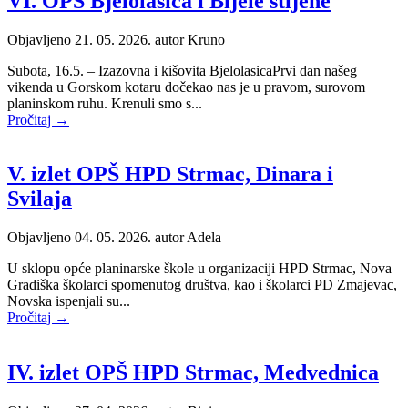
VI. OPŠ Bjelolasica i Bijele stijene
Objavljeno 21. 05. 2026. autor
Kruno
Subota, 16.5. – Izazovna i kišovita BjelolasicaPrvi dan našeg
vikenda u Gorskom kotaru dočekao nas je u pravom, surovom
planinskom ruhu. Krenuli smo s...
Pročitaj →
V. izlet OPŠ HPD Strmac, Dinara i
Svilaja
Objavljeno 04. 05. 2026. autor
Adela
U sklopu opće planinarske škole u organizaciji HPD Strmac, Nova
Gradiška školarci spomenutog društva, kao i školarci PD Zmajevac,
Novska ispenjali su...
Pročitaj →
IV. izlet OPŠ HPD Strmac, Medvednica