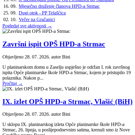
16. 09.
Mjesečno druženje članova HPD-a Strmac
25. 09.
Dugi otok - PP Telašćica
02. 10.
Večer na Gračanici
Pogledaj sve aktivnosti →
Završni ispit OPŠ HPD-a Strmac
Objavljeno 28. 07. 2026. autor
Bini
U planinarskom domu u Zaselju uspješno je održan I. rok završnog
ispita Opće planinarske škole HPD-a Strmac, kojem je pristupilo 19
polaznika. Nakon p...
Pročitaj →
IX. izlet OPŠ HPD-a Strmac, Vlašić (BiH)
Objavljeno 28. 07. 2026. autor
Bini
U sklopu IX. planinarskog izleta Opće planinarske škole HPD-a
Strmac, 26. lipnja, u poslijepodnevnim satima, krenuli smo iz Nove